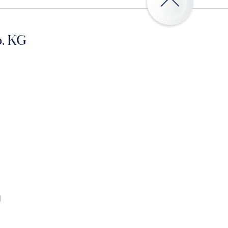
. KG
g