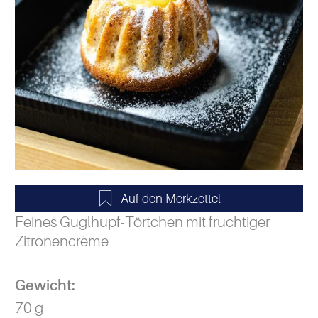
Feines Guglhupf-Törtchen mit fruchtiger
Zitronencrème
Gewicht:
70 g