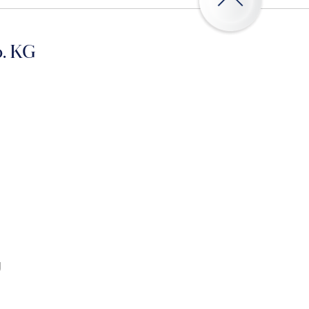
. KG
g